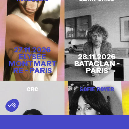
27.11.2026
ELYSÉE
28.11.2026
MONTMART
BATACLAN -
RE - PARIS
PARIS
CRC
SOFIE ROYER