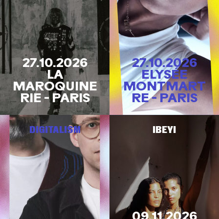
27.10.2026
27.10.2026
LA
ELYSÉE
MAROQUINE
MONTMART
RIE - PARIS
RE - PARIS
DIGITALISM
IBEYI
09.11.2026