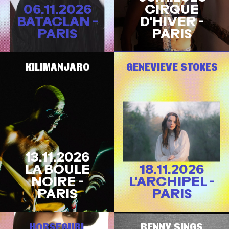
06.11.2026
CIRQUE
BATACLAN -
D'HIVER -
PARIS
PARIS
KILIMANJARO
GENEVIEVE STOKES
13.11.2026
LA BOULE
18.11.2026
NOIRE -
L'ARCHIPEL -
PARIS
PARIS
HORSEGIIRL
BENNY SINGS