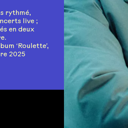
us rythmé,
certs live ;
és en deux
e.
bum ‘Roulette’,
bre 2025