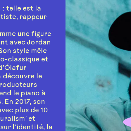
: telle est la
tiste, rappeur
omme une figure
ant avec Jordan
Son style mêle
éo-classique et
d’Ólafur
a découvre le
 producteurs
end le piano à
s. En 2017, son
avec plus de 10
uralism’ et
ur l’identité, la