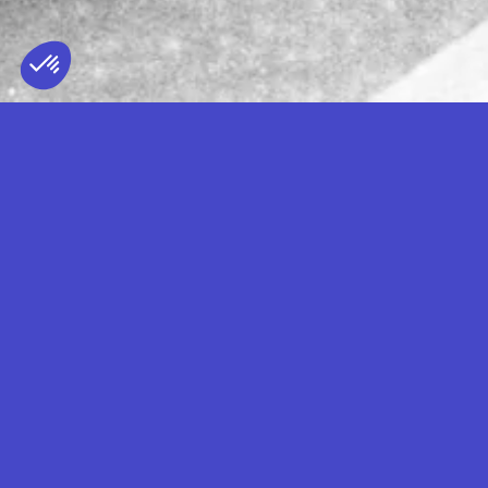
BENNY SINGS
TERRITOIRE REPRÉSENTÉ
FRANCE
— LIVE
Benny Sings débute sa carrière en 2003
avec Champagne People. Depuis, on a pu
le voir dans un concert Tiny Desk, en
tournée dans le monde entier avec Mayer