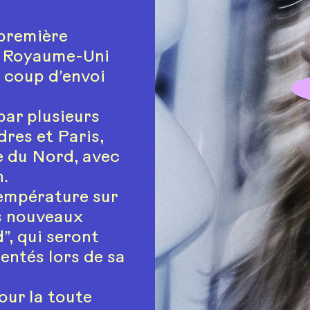
première
le Royaume-Uni
 coup d’envoi
par plusieurs
dres et Paris,
e du Nord, avec
n.
empérature sur
es nouveaux
”, qui seront
entés lors de sa
ur la toute