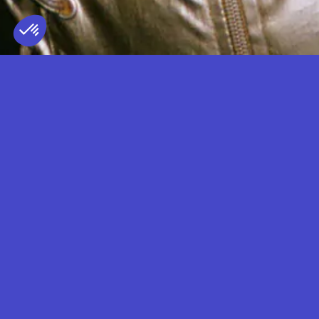
ELIZA ROSE
TERRITOIRE REPRÉSENTÉ
FRANCE
— DJ SET
Eliza Rose est la nouvelle sensation
électro britannique, notamment grâce à
son tube B.O.T.A (Baddest of them
all),
longtemps resté au top