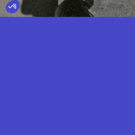
KABEAUSHÉ
TERRITOIRE REPRÉSENTÉ
FRANCE
— LIVE
Artiste pop radical et inclassable,
Kabochi Gitau, alias Kabeaushé, façonne
une œuvre foisonnante et immersive, à la
croisée de Nairobi et Berlin. Chanteur,
rappeur et producteur, il mêle sans