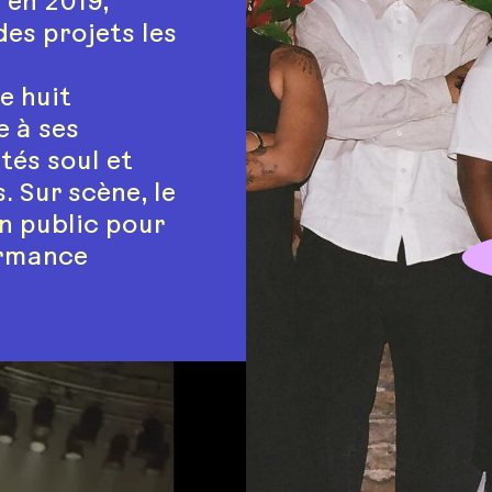
 en 2019,
es projets les
e huit
 à ses
tés soul et
 Sur scène, le
on public pour
ormance