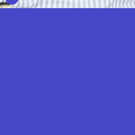
PRINCIPE DISCOS
TERRITOIRE REPRÉSENTÉ
FRANCE
— DJ SET
Depuis sa création en 2011, le label
Príncipe Discos s’est lancé à la conquête
du dancefloor international avec une
signature sonore irrésistible : la batida.
Beats, émancipation, racines, fierté et
identité….