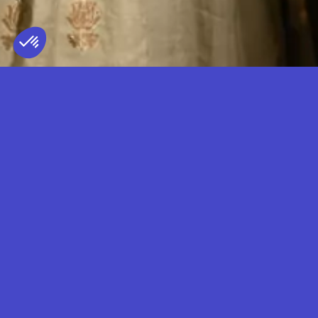
RISHAB SHARMA
TERRITOIRE REPRÉSENTÉ
FRANCE
— LIVE
Rishab Rikhiram Sharma est un sitariste,
producteur musical et défenseur de la
santé mentale. Issu de la célèbre famille
Rikhi Ram, luthiers de Delhi, il commence