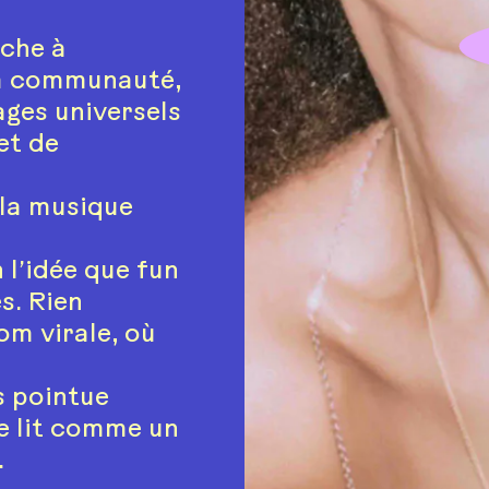
che à
sa communauté,
ages universels
et de
 la musique
l’idée que fun
s. Rien
om virale, où
s pointue
se lit comme un
.