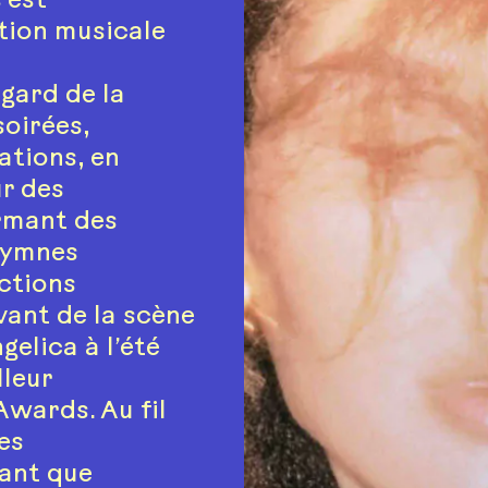
’est
tion musicale
égard de la
soirées,
ations, en
r des
ormant des
hymnes
ctions
vant de la scène
gelica à l’été
lleur
wards. Au fil
les
tant que